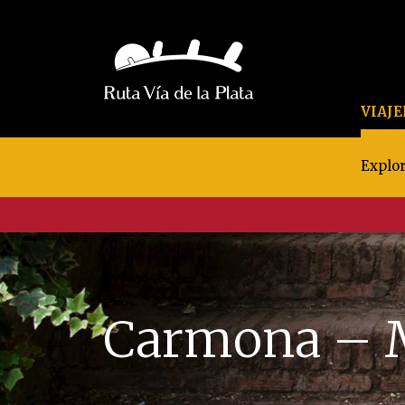
VIAJ
Explor
Carmona – M