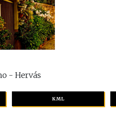
no - Hervás
KML