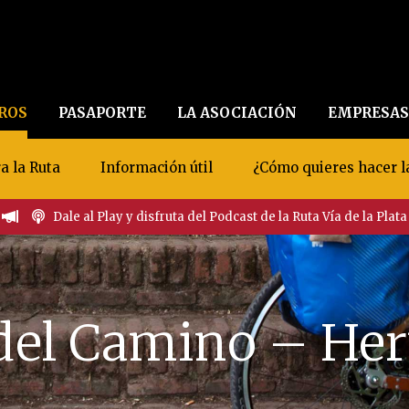
EROS
PASAPORTE
LA ASOCIACIÓN
EMPRESAS
a la Ruta
Información útil
¿Cómo quieres hacer l
Dale al Play y disfruta del Podcast de la Ruta Vía de la Plata
del Camino – Her