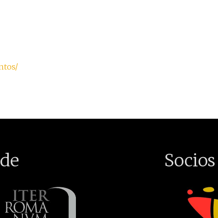
ntos/
de
Socios