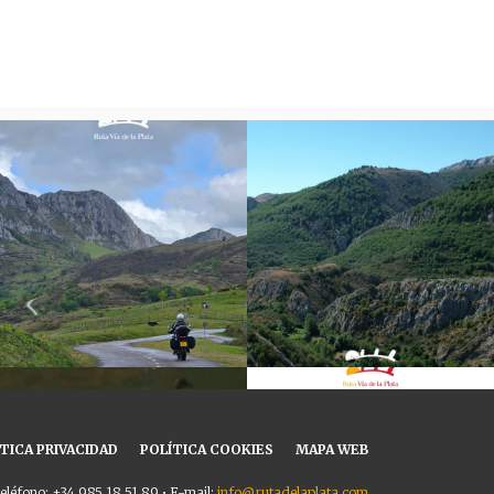
TICA PRIVACIDAD
POLÍTICA COOKIES
MAPA WEB
eléfono: +34 985 18 51 89 • E-mail:
info@rutadelaplata.com