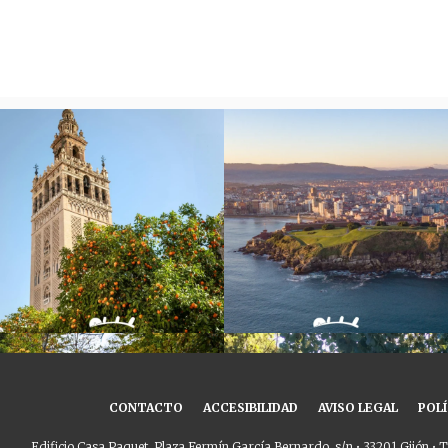
CONTACTO
ACCESIBILIDAD
AVISO LEGAL
POLÍ
Edificio Casa Paquet. Plaza Fermín García Bernardo, s/n • 33201 Gijón • T