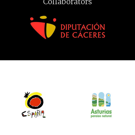
Collaborators
gañotes
, principalmente.
En la época de la Reconquista, Fernando III el Santo,
arrebata territorios a los moros comprendidos
entre Feria y Fuente de Cantos y Llerena, aportando
una enorme ayuda el entonces Maestre don Pelay
Pérez Correa, por lo que el rey donó la mayor parte
de estos territorios a la Orden de Santiago,
quedando Calzadilla supeditada a dicha orden en
1242.
La indefensión de territorios baldíos de cada lugar
provoca la existencia de asociaciones más o menos
conflictivas. Así el 2 de mayo de
1242
, Fernando III
de Castilla entrega al Maestre don Pelay el
documento de creación de la Hermandad de la
cinco villas de las que forma parte Calzadilla
.