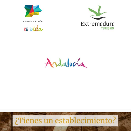
En 1480, encontrándose vacante la encomienda de
Calzadilla, según los visitadores de la Orden, Don
Alonso de Cárdenas se la asignó a Diego de Vera,
que como tal comendador asiste el día 11 de marzo
de 1481, en la iglesia de Santa Olaya de Mérida a la
reunión preparatoria del Capítulo General que
había de celebrar en Llerena en junio del mismo
año.
LA ENCOMIENDA DE CALZADILLA
Los primeros edificios que tuvo la Encomienda
fueron un bastimento de pan y otro de vino, que
estaban arruinados y se reconstruyeron con Diego
de Vera en
1494
. El 12 de julio de 1494 el rey