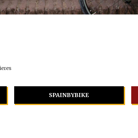
ieres
SPAINBYBIKE