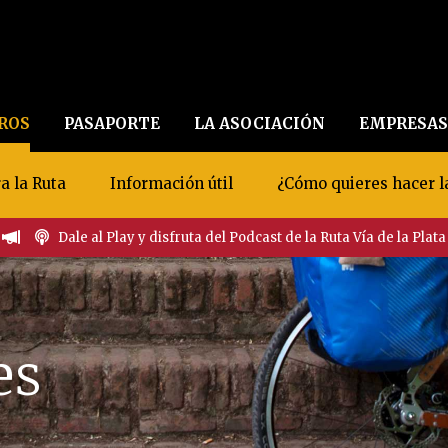
EROS
PASAPORTE
LA ASOCIACIÓN
EMPRESAS
a la Ruta
Información útil
¿Cómo quieres hacer l
Dale al Play y disfruta del Podcast de la Ruta Vía de la Plata
es