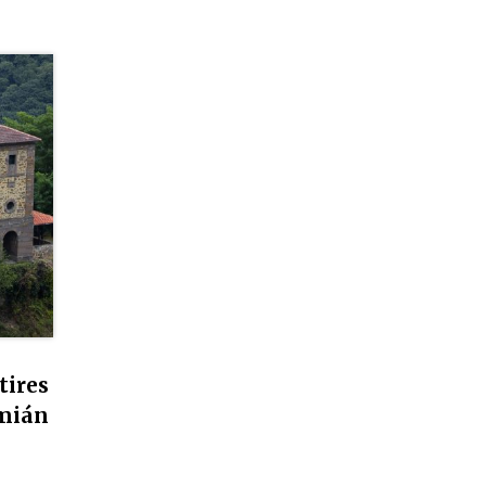
tires
mián