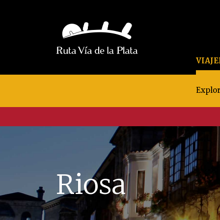
VIAJ
Explor
Riosa