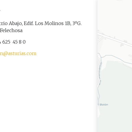
r
rio Abajo, Edif. Los Molinos 1B, 3ºG.
 Felechosa
 625 45 8 0
an@asturias.com