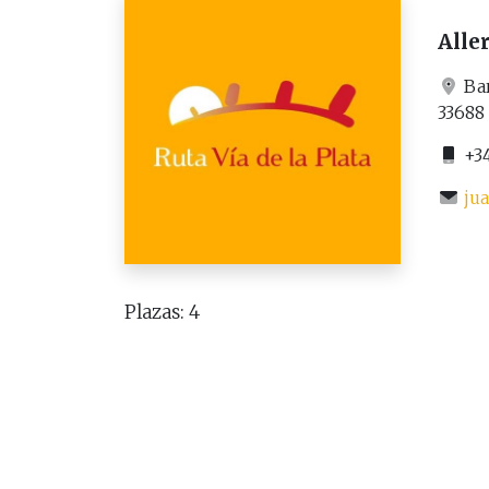
Alle
Bar
33688
+34
ju
Plazas: 4