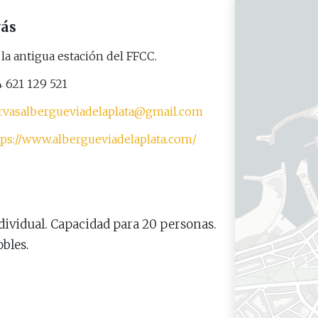
ás
la antigua estación del FFCC.
 621 129 521
rvasalbergueviadelaplata@gmail.com
tps://www.albergueviadelaplata.com/
dividual. Capacidad para 20 personas.
bles.