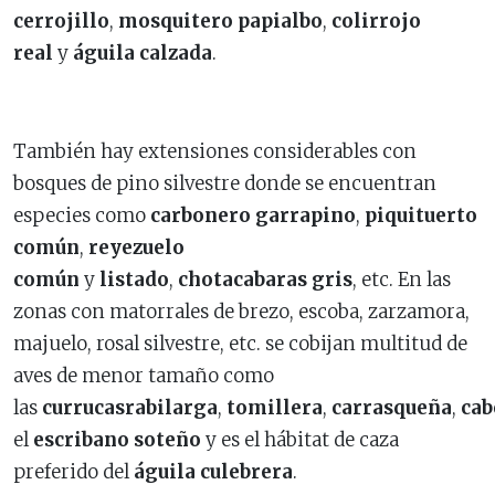
cerrojillo
,
mosquitero papialbo
,
colirrojo
real
y
águila calzada
.
También hay extensiones considerables con
bosques de pino silvestre donde se encuentran
especies como
carbonero garrapino
,
piquituerto
común
,
reyezuelo
común
y
listado
,
chotacabaras gris
, etc. En las
zonas con matorrales de brezo, escoba, zarzamora,
majuelo, rosal silvestre, etc. se cobijan multitud de
aves de menor tamaño como
las
currucas
rabilarga
,
tomillera
,
carrasqueña
,
cab
el
escribano soteño
y es el hábitat de caza
preferido del
águila culebrera
.