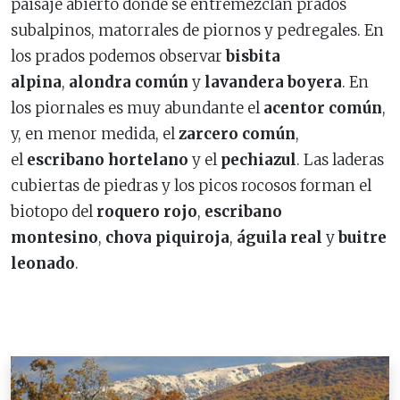
paisaje abierto donde se entremezclan prados
subalpinos, matorrales de piornos y pedregales. En
los prados podemos observar
bisbita
alpina
,
a
londra común
y
lavandera boyera
. En
los piornales es muy abundante el
acentor común
,
y, en menor medida, el
zarcero común
,
el
escribano hortelano
y el
pechiazul
. Las laderas
cubiertas de piedras y los picos rocosos forman el
biotopo del
roquero rojo
,
escribano
montesino
,
chova piquiroja
,
águila real
y
buitre
leonado
.