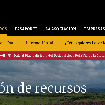
EROS
PASAPORTE
LA ASOCIACIÓN
EMPRESAS
a la Ruta
Información útil
¿Cómo quieres hacer l
Dale al Play y disfruta del Podcast de la Ruta Vía de la Plata
ón de recursos