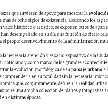
piezas que sirviesen de apoyo para mostrar la
evolució
s más de ocho siglos de existencia, abarcando los aspect
valor histórico o artístico, se exponen otros de apari
e han desempeñado en su día una función de cierta rele
ra el propio desenvolvimiento de la administración mun
o la necesaria atención y espacio expositivo de la Ci
nir cotidiano y como marco de los grandes acontecimien
strar la evolución morfológica de su
paisaje urbano
a l
 comprenderla en su totalidad sin la necesaria imbrica
económica que, conjuntamente, definen la realidad urb
e expone una amplia colección de planos y fotografías an
d en distintas épocas.