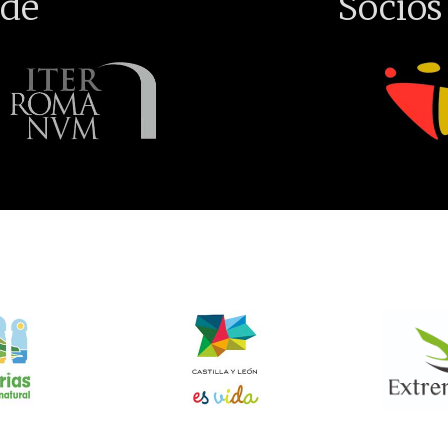
de
Socios