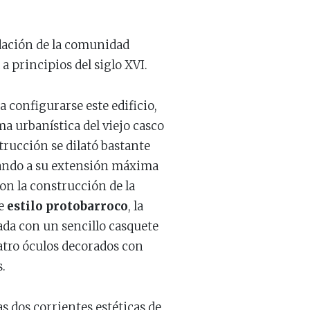
dación de la comunidad
a principios del siglo XVI.
 configurarse este edificio,
a urbanística del viejo casco
trucción se dilató bastante
gando a su extensión máxima
on la construcción de la
De
estilo protobarroco
, la
ada con un sencillo casquete
atro óculos decorados con
.
as dos corrientes estéticas de