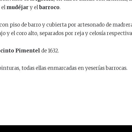
 el
mudéjar
y el
barroco
.
on piso de barro y cubierta por artesonado de madrera. 
o y el coro alto, separados por reja y celosía respecti
acinto Pimentel
de 1632.
pinturas, todas ellas enmarcadas en yeserías barrocas.