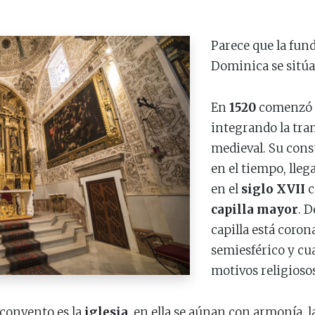
Parece que la fun
Dominica se sitúa 
En
1520
comenzó a
integrando la tram
medieval. Su cons
en el tiempo, lle
en el
siglo XVII
c
capilla mayor
. 
capilla está coron
semiesférico y cu
motivos religiosos
 convento es la
iglesia
, en ella se aúnan con armonía, l