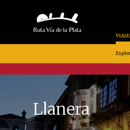
VIAJ
Explor
Llanera