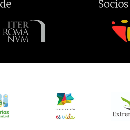
de
Socios