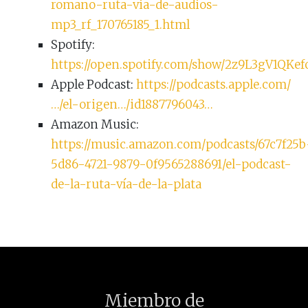
romano-ruta-via-de-audios-
mp3_rf_170765185_1.html
Spotify:
https://open.spotify.com/show/2z9L3gV1QKe
Apple Podcast:
https://podcasts.apple.com/
…/el-origen…/id1887796043…
Amazon Music:
https://music.amazon.com/podcasts/67c7f25b
5d86-4721-9879-0f9565288691/el-podcast-
de-la-ruta-vía-de-la-plata
Miembro de