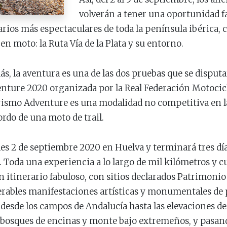
volverán a tener una oportunidad fa
rarios más espectaculares de toda la península ibérica,
 en moto: la Ruta Vía de la Plata y su entorno.
ás, la aventura es una de las dos pruebas que se disput
ture 2020 organizada por la Real Federación Motocicl
smo Adventure es una modalidad no competitiva en la 
ordo de una moto de trail.
es 2 de septiembre 2020 en Huelva y terminará tres día
 Toda una experiencia a lo largo de mil kilómetros y 
 itinerario fabuloso, con sitios declarados Patrimoni
ables manifestaciones artísticas y monumentales de 
esde los campos de Andalucía hasta las elevaciones de 
s bosques de encinas y monte bajo extremeños, y pasand