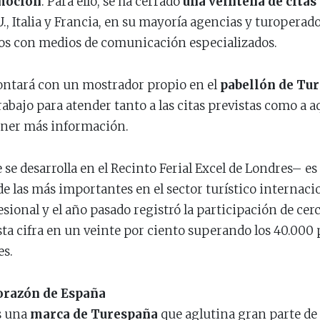
omoción
. Para ello, se ha cerrado
una veintena de citas
., Italia y Francia, en su mayoría agencias y turopera
s con medios de comunicación especializados.
contará con un mostrador propio en el
pabellón de Tu
abajo para atender tanto a las citas previstas como a a
ener más información.
e desarrolla en el Recinto Ferial Excel de Londres– es 
e las más importantes en el sector turístico internacio
ional y el año pasado registró la participación de cer
ta cifra en un veinte por ciento superando los 40.000 p
es.
corazón de España
s una
marca de Turespaña
que aglutina gran parte de