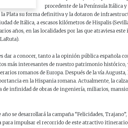
procedente de la Península Itálica y
 la Plata su forma definitiva y la dotaron de infraestruct
iudad de Itálica, a escasos kilómetros de Hispalis (Sevi
rios años, en las localidades por las que atraviesa este i
eLaRuta).
 es dar a conocer, tanto a la opinión pública española co
ntos más interesantes de nuestro patrimonio histórico,
erarios romanos de Europa. Después de la vía Augusta, la
mportancia en la Hispania romana. Actualmente, la calz
de infinidad de obras de ingeniería, miliarios, mansios,
e año se desarrollará la campaña “Felicidades, Trajano”,
 para impulsar el recorrido de este atractivo itinerar