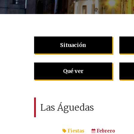
Situación
Qué ver
Las Águedas
Fiestas
Febrero