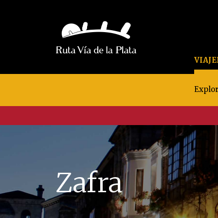
VIAJ
Explor
Zafra