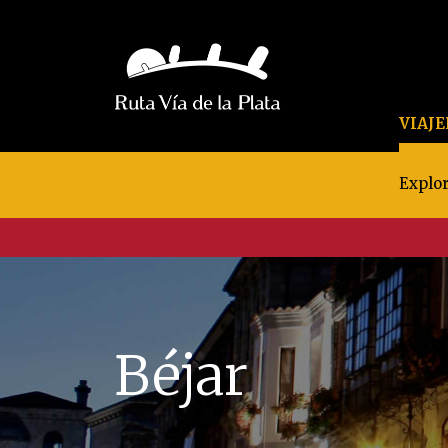
VIAJ
Explor
Béjar