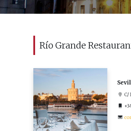
Río Grande Restauran
Sevi
C/ 
+34
co