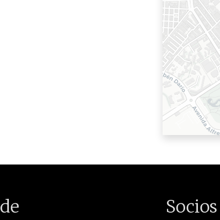
de
Socios