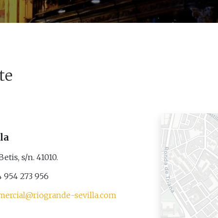
te
lla
Betis, s/n. 41010.
 954 273 956
mercial@riogrande-sevilla.com