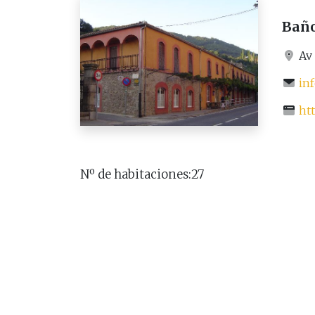
Bañ
Av 
in
ht
Nº de habitaciones:27