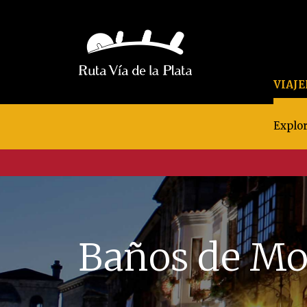
VIAJ
Explor
Baños de M