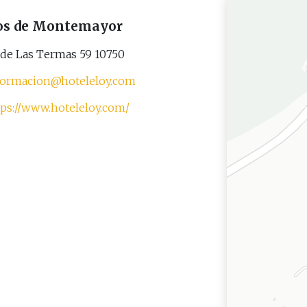
os de Montemayor
de Las Termas 59 10750
formacion@hoteleloy.com
tps://www.hoteleloy.com/