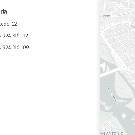
ida
edo, 12
 924 316 112
 924 316 109