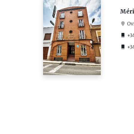
Mér
Ovi
+34
+34