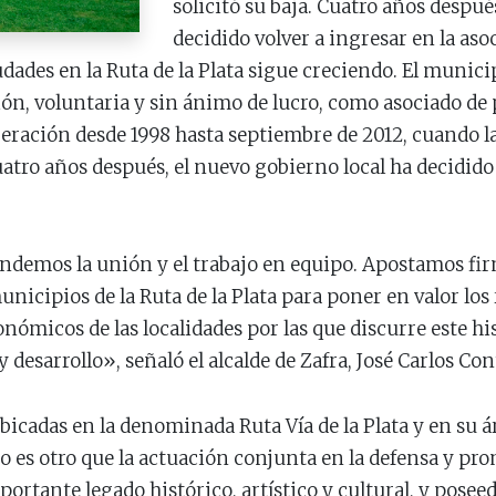
solicitó su baja. Cuatro años despué
decidido volver a ingresar en la aso
ades en la Ruta de la Plata sigue creciendo. El municip
ón, voluntaria y sin ánimo de lucro, como asociado de 
ración desde 1998 hasta septiembre de 2012, cuando l
uatro años después, el nuevo gobierno local ha decidido 
fendemos la unión y el trabajo en equipo. Apostamos f
nicipios de la Ruta de la Plata para poner en valor los 
ronómicos de las localidades por las que discurre este h
 desarrollo», señaló el alcalde de Zafra, José Carlos Co
bicadas en la denominada Ruta Vía de la Plata y en su ár
o es otro que la actuación conjunta en la defensa y pro
portante legado histórico, artístico y cultural, y posee