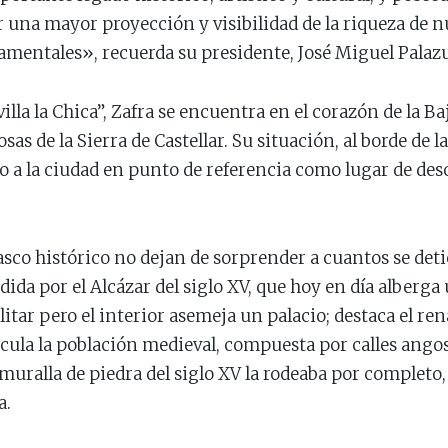
 una mayor proyección y visibilidad de la riqueza de n
mentales», recuerda su presidente, José Miguel Palaz
la la Chica”, Zafra se encuentra en el corazón de la B
osas de la Sierra de Castellar. Su situación, al borde de 
do a la ciudad en punto de referencia como lugar de des
 casco histórico no dejan de sorprender a cuantos se de
ida por el Alcázar del siglo XV, que hoy en día alberga
itar pero el interior asemeja un palacio; destaca el ren
ticula la población medieval, compuesta por calles ang
uralla de piedra del siglo XV la rodeaba por completo,
a.