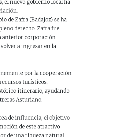
s, el nuevo gobierno local ha
ciación.
io de Zafra (Badajoz) se ha
pleno derecho. Zafra fue
a anterior corporación
volver a ingresar en la
irmemente por la cooperación
recursos turísticos,
istórico itinerario, ayudando
ntreras Asturiano.
ea de influencia, el objetivo
moción de este atractivo
dor de una riqueza natural