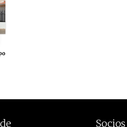
po
de
Socios