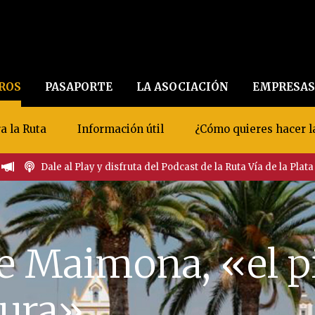
EROS
PASAPORTE
LA ASOCIACIÓN
EMPRESAS
a la Ruta
Información útil
¿Cómo quieres hacer l
Dale al Play y disfruta del Podcast de la Ruta Vía de la Plata
e Maimona, «el p
ura»