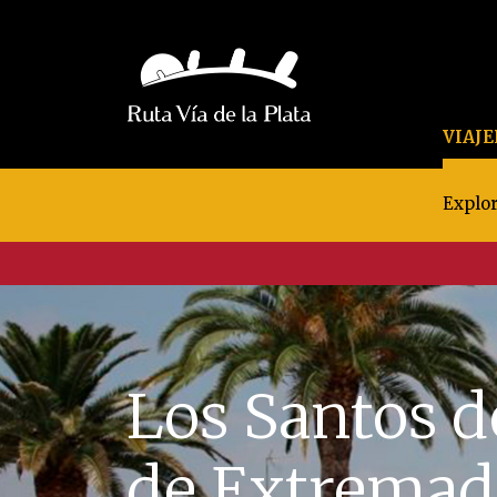
VIAJ
Explor
Los Santos d
de Extremad